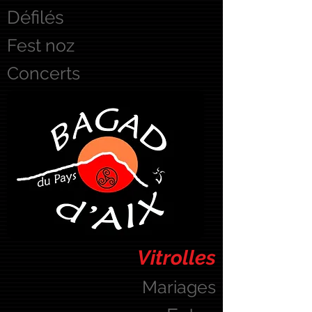
Défilés
Fest noz
Concerts
Vitrolles
Mariages