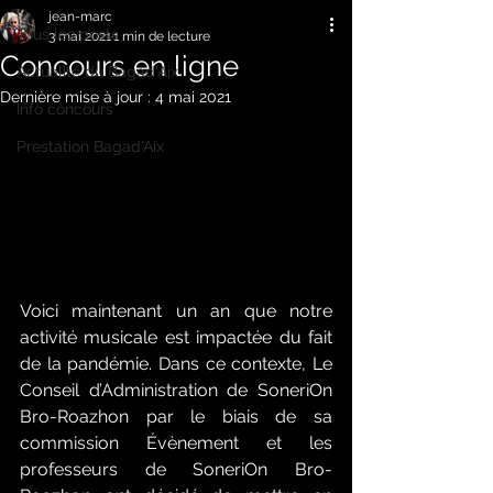
jean-marc
Tous les posts
3 mai 2021
1 min de lecture
Concours en ligne
Actualité du Bagad'Aix
Dernière mise à jour :
4 mai 2021
Info concours
Prestation Bagad'Aix
Voici maintenant un an que notre 
activité musicale est impactée du fait 
de la pandémie. Dans ce contexte, Le 
Conseil d’Administration de SoneriOn 
Bro-Roazhon par le biais de sa 
commission Évènement et les 
professeurs de SoneriOn Bro-