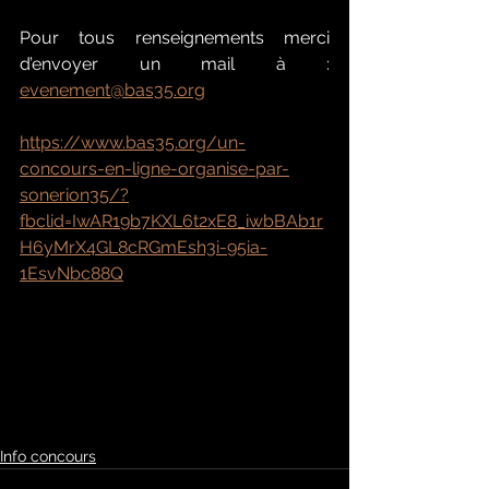
Pour tous renseignements merci 
d’envoyer un mail à : 
evenement@bas35.org
https://www.bas35.org/un-
concours-en-ligne-organise-par-
sonerion35/?
fbclid=IwAR19b7KXL6t2xE8_iwbBAb1r
H6yMrX4GL8cRGmEsh3i-95ia-
1EsvNbc88Q
Info concours