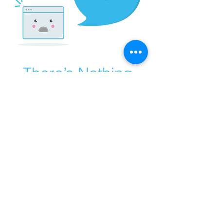
There’s Nothing
Here...
We can’t find the page you’re looking for.
Check the URL, or head back home.
Go Home
© BagadAix