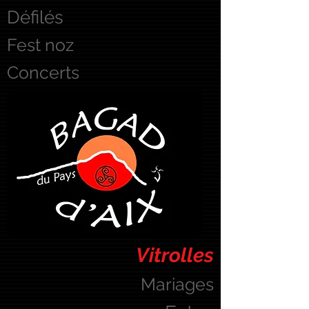
Défilés
Fest noz
Concerts
Vitrolles
Mariages