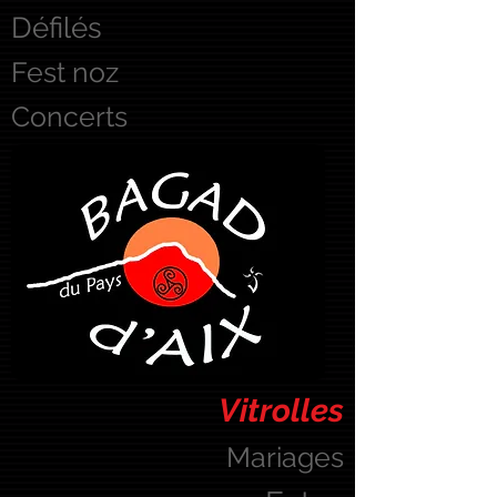
Défilés
Fest noz
Concerts
Vitrolles
Mariages