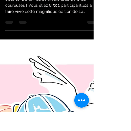
jean-marc
20 mai
1 min de lecture
La Marseillaise des Femmes
Sous le "David", les sonneurs attendent les
coureuses ! Vous étiez 8 502 participant(e)s à
faire vivre cette magnifique édition de La
Marseillaise des Femmes 2026 Cette année,
nous sommes passés entre les gouttes !