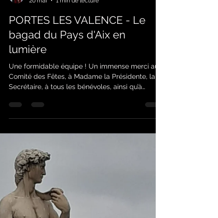
jean-marc
20 mai
1 min de lecture
PORTES LES VALENCE - Le
bagad du Pays d'Aix en
lumière
Une formidable équipe ! Un immense merci au
Comité des Fêtes, à Madame la Présidente, la
Secrétaire, à tous les bénévoles, ainsi qu’à
Madame le Maire et ses adjoints, pour ce
magnifique corso nocturne. Votre accueil
chaleureux, votre bonne humeur communicative,
votre goût de la fête et une organisation d’une
précision absolue ont offert à tous, un moment
lumineux, joyeux et parfaitement orchestré.
Grâce à vous, cette soirée restera un souvenir
éclatant où nous avons senti, à