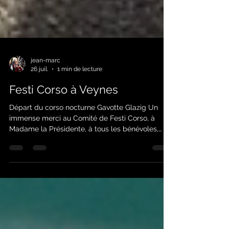
jean-marc
26 juil.
1 min de lecture
Festi Corso à Veynes
Départ du corso nocturne Gavotte Glazig Un
immense merci au Comité de Festi Corso, à
Madame la Présidente, à tous les bénévoles,
ainsi qu’à Monsieur le Maire et ses adjoints, pour
ce corso nocturne absolument magique ! Nous
adressons également un grand merci à notre
pilote de Bagad, Vincent qui nous a guidé,
dépanné, arrangé, bref qui nous a pris en charge
dès notre arrivée. Entre accueil chaleureux,
bonne humeur XXL, goût irrésistible de la fête et