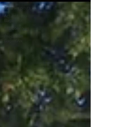
Tous les posts
Actualité du
Bagad'Aix
Info concours
Prestation
Bagad'Aix