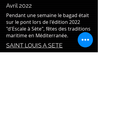
Avril 2022
Pendant une semaine le bagad était
sur le pont lors de l'édition 2022
"d'Escale à Sète", fêtes des traditions
maritime en Méditerranée.
SAINT LOUIS A SETE
Août 2023
Sète rend ainsi hommage au
patrimoine maritime, aux traditions
et aux joutes qui font la richesse de
l’île singulière et lui donnent un
supplément d’âme.