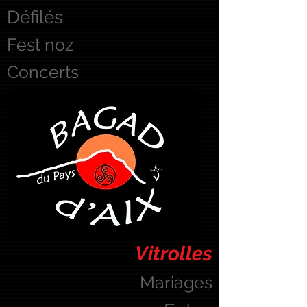
Défilés
Fest noz
Concerts
Vitrolles
Mariages