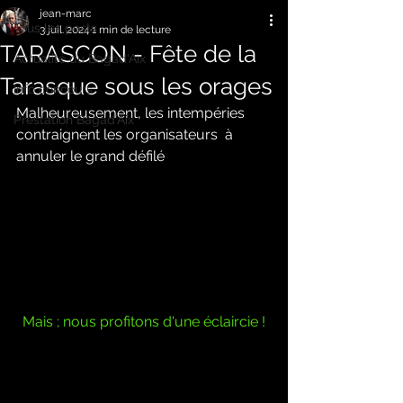
jean-marc
Tous les posts
3 juil. 2024
1 min de lecture
TARASCON - Fête de la
Actualité du Bagad'Aix
Tarasque sous les orages
Info concours
Malheureusement, les intempéries 
Prestation Bagad'Aix
contraignent les organisateurs  à 
annuler le grand défilé 
Mais ; nous profitons d'une éclaircie !