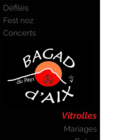
Défilés
Fest noz
Concerts
Vitrolles
Mariages