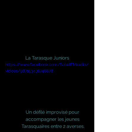
La Tarasque Juniors
https://www.facebook.com/SoleilFMradio/
videos/987153436748878
Un défilé improvisé pour 
accompagner les jeunes 
Tarasquaïres entre 2 averses.