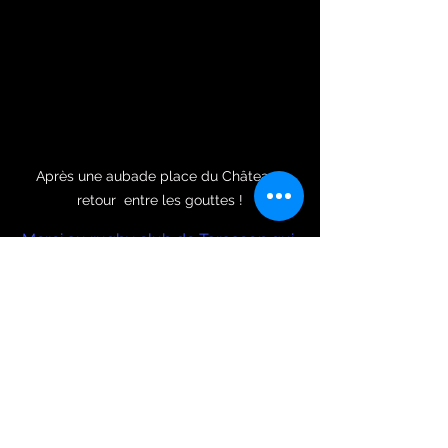
Après une aubade place du Château, 
retour  entre les gouttes !
Merci au rugby club de Tarascon qui 
nous a permis de nous protéger de la 
pluie
(20+) Facebook
 (Bagad du Pays d'Aix)