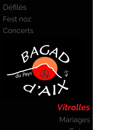
Défilés
Fest noz
Concerts
Vitrolles
Mariages