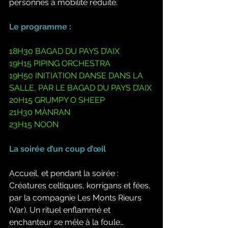
personnes à mobilité réduite.
Le programme : 
18H30 BAGAD DU PAYS D’AIX 
19H15 PIPING ORCHESTRA 
19H50 INITIATION DANSE DANS LA 
SALLE, PAR LE BAGAD DU PAYS D’AIX 
20H15 GRUMPY O SHEEP 
21H30 MÀNRAN 
23H15 NOON
La soirée d’un coup d’œil
Accueil, et pendant la soirée : 
Créatures celtiques, korrigans et fées, 
par la compagnie Les Monts Rieurs 
(Var). Un rituel enflammé et 
enchanteur se mêle à la foule… 