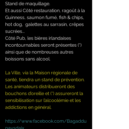
Stand de maquillage. 
Et aussi Côté restauration, ragoût à la 
Guinness, saumon fumé, fish & chips, 
hot dog,  galettes au sarrasin, crêpes 
sucrées... 
Côté Pub, les bières irlandaises 
incontournables seront présentes (*) 
ainsi que de nombreuses autres 
boissons sans alcool. 
La Ville, via la Maison régionale de 
santé, tiendra un stand de prévention. 
Les animateurs distribueront des 
bouchons d’oreille et (*) assureront la 
sensibilisation sur l’alcoolémie et les 
addictions en général.
https://www.facebook.com/Bagaddu
paysdaix