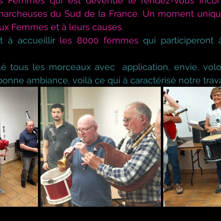
es Femmes qui est devenue le rendez-vous incon
archeuses du Sud de la France. Un moment unique, s
aux Femmes et à leurs causes.
à accueillir
les 8000 femmes 
qui participeront 
é tous les morceaux avec  application, envie, volon
bonne ambiance, voilà ce qui à caractérisé notre trava