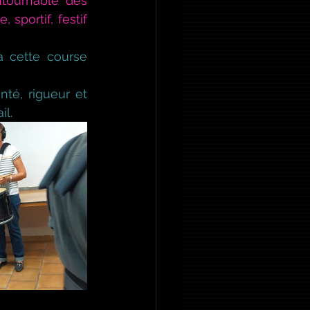
tournable des 
portif, festif 
à cette course 
té, rigueur et 
il.