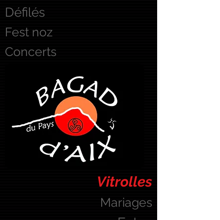
Défilés
Fest noz
Concerts
Vitrolles
Mariages