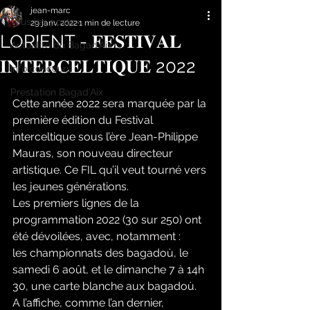
jean-marc
Tous les posts
29 janv. 2022
1 min de lecture
LORIENT - 𝐅𝐄𝐒𝐓𝐈𝐕𝐀𝐋
Actualité du Bagad'Aix
𝐈𝐍𝐓𝐄𝐑𝐂𝐄𝐋𝐓𝐈𝐐𝐔𝐄 2022
Info concours
Prestation Bagad'Aix
Cette année 2022 sera marquée par la 
première édition du Festival 
interceltique sous l’ère Jean-Philippe 
Mauras, son nouveau directeur 
artistique. Ce FIL qu’il veut tourné vers 
les jeunes générations.
Les premiers lignes de la 
programmation 2022 (30 sur 250) ont 
été dévoilées, avec, notamment :
les championnats des bagadoù, le 
samedi 6 août, et le dimanche 7 à 14h 
30, une carte blanche aux bagadoù. 
A l’affiche, comme l’an dernier, 