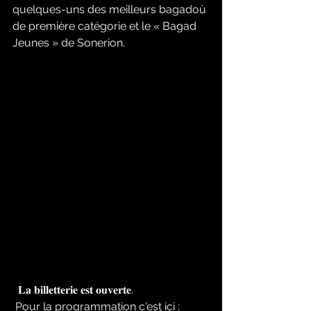
quelques-uns des meilleurs bagadoù 
de première catégorie et le « Bagad 
Jeunes » de Sonerion. 
  𝐋𝐚 𝐛𝐢𝐥𝐥𝐞𝐭𝐭𝐞𝐫𝐢𝐞 𝐞𝐬𝐭 𝐨𝐮𝐯𝐞𝐫𝐭𝐞. 
 Pour la programmation c'est ici : 