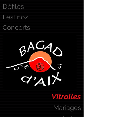
Défilés
Fest noz
Concerts
Vitrolles
Mariages