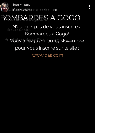
jean-marc
Tous les posts
6 nov. 2021
1 min de lecture
BOMBARDES A GOGO
Actualité du Bagad'Aix
N'oubliez pas de vous inscrire à 
Info concours
Bombardes à Gogo! 
Prestation Bagad'Aix
Vous avez jusqu'au 15 Novembre 
pour vous inscrire sur le site : 
www.bas.com