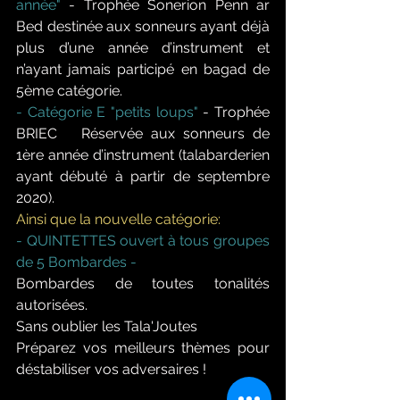
année"
 - Trophée Sonerion Penn ar 
Bed destinée aux sonneurs ayant déjà 
plus d’une année d’instrument et 
n’ayant jamais participé en bagad de 
5ème catégorie.
- Catégorie E "petits loups" 
- Trophée 
BRIEC   Réservée aux sonneurs de 
1ère année d’instrument (talabarderien 
ayant débuté à partir de septembre 
2020).
Ainsi que la nouvelle catégorie:
- QUINTETTES ouvert à tous groupes 
de 5 Bombardes -
Bombardes de toutes tonalités 
autorisées.
Sans oublier les Tala'Joutes  
Préparez vos meilleurs thèmes pour 
déstabiliser vos adversaires ! 