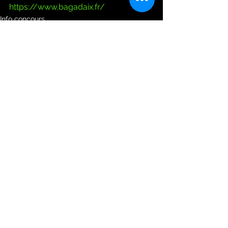
https://www.bagadaix.fr/
Info concours
Voir tout
Posts récents