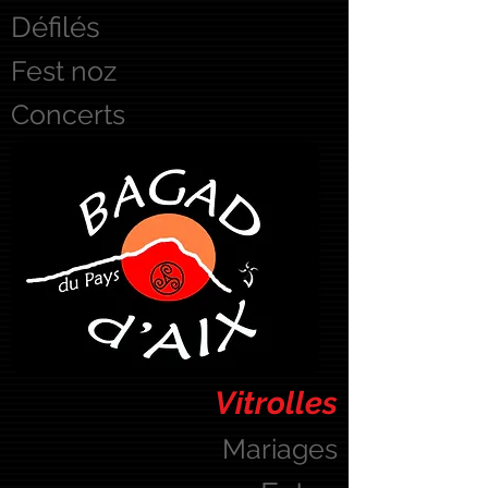
Défilés
Fest noz
Concerts
Vitrolles
Mariages