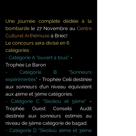
Une journée complète dédiée à la 
bombarde
 le 27 Novembre au 
Centre 
Culturel Arthémuse
 à Briec! 
Le concours sera divisé en 6 
catégories :
- Catégorie A "ouvert à tous"
 - 
Trophée Le Baron 
- Catégorie B "Sonneurs 
expérimentés"
 - Trophée Ceili destinée 
aux sonneurs d’un niveau équivalent 
aux 4ème et 3ème catégories.
- Catégorie C "Skolioù et 5ème"
 - 
Trophée Ouest Conseils Audit 
destinée aux sonneurs estimés au 
niveau de 5ème catégorie de bagad.
- Catégorie D "Skolioù 2ème et 3ème 