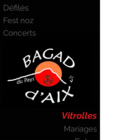
Défilés
Fest noz
Concerts
Vitrolles
Mariages