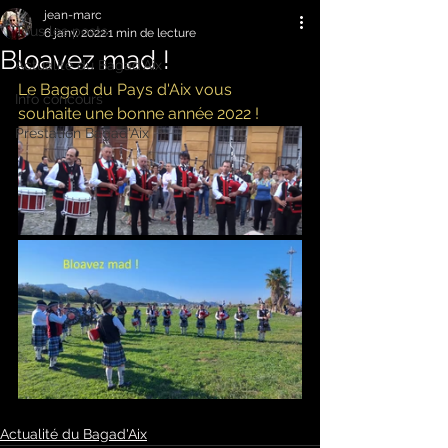
jean-marc
Tous les posts
6 janv. 2022
1 min de lecture
Bloavez mad !
Actualité du Bagad'Aix
Le Bagad du Pays d'Aix vous 
Info concours
souhaite une bonne année 2022 !
Prestation Bagad'Aix
Actualité du Bagad'Aix