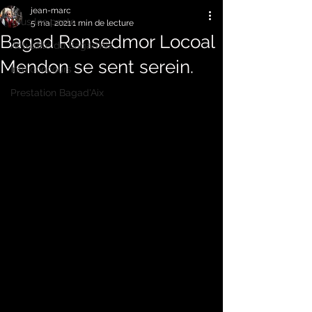
jean-marc
Tous les posts
5 mai 2021
1 min de lecture
Bagad Ronsedmor Locoal
Actualité du Bagad'Aix
Mendon se sent serein.
Info concours
Prestation Bagad'Aix