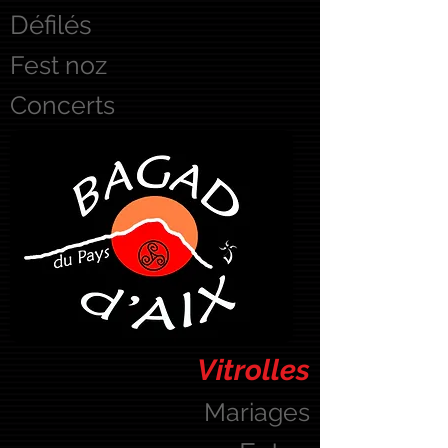
Défilés
Fest noz
Concerts
Vitrolles
Mariages