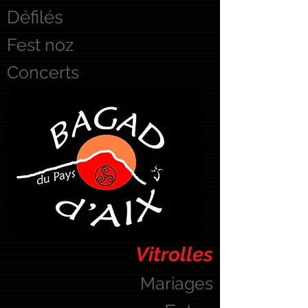
Défilés
Fest noz
Concerts
Vitrolles
Mariages