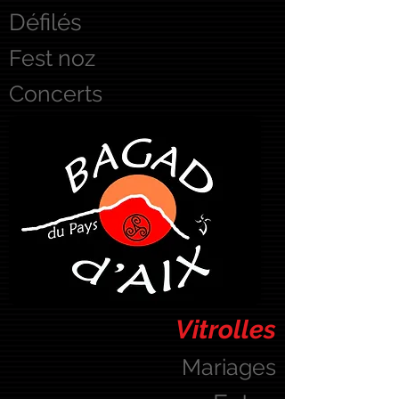
Défilés
Fest noz
Concerts
Vitrolles
Mariages