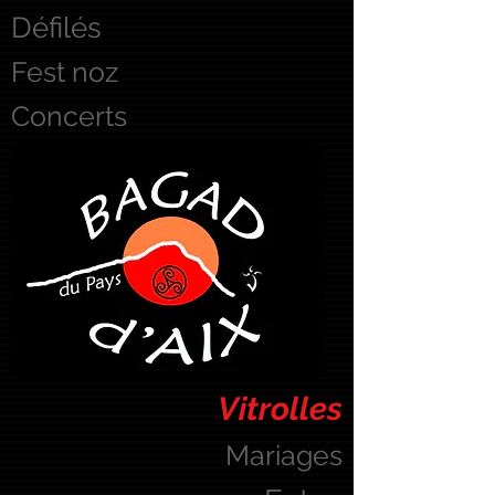
Défilés
Fest noz
Concerts
Vitrolles
Mariages