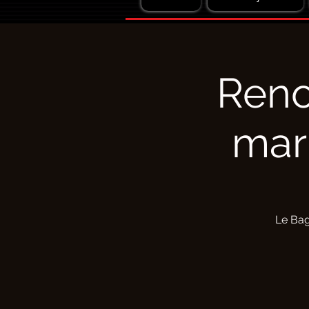
Reno
mari
Le Bag