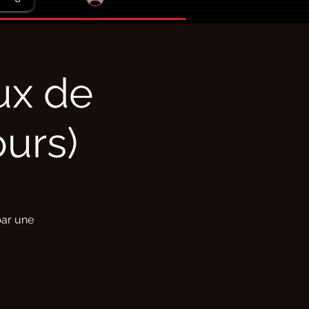
ux de
ours)
par une