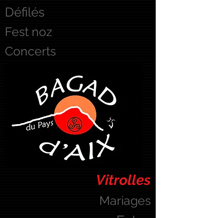
Défilés
Fest noz
Concerts
Vitrolles
Mariages