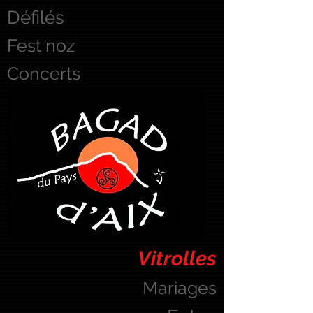
Défilés
Fest noz
Concerts
Vitrolles
Mariages