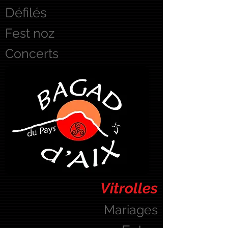
Défilés
Fest noz
Concerts
Vitrolles
Mariages