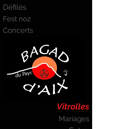
Défilés
Fest noz
Concerts
Vitrolles
Mariages