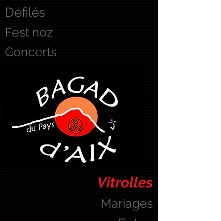
Défilés
Fest noz
Concerts
Vitrolles
Mariages