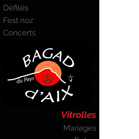
Défilés
Fest noz
Concerts
Vitrolles
Mariages