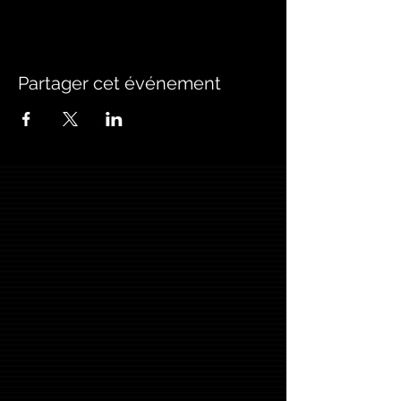
- Nous aurons à notre disposition une loge
(probablement partagée avec un autre
groupe).
Partager cet événement