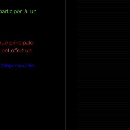
rticiper à un 
nue principale 
ont offert un 
1080p/mp4/file.