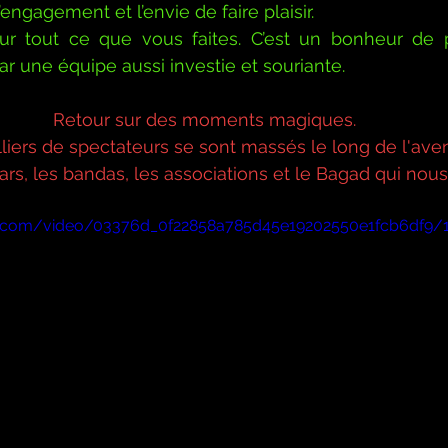
l’engagement et l’envie de faire plaisir.
r tout ce que vous faites. C’est un bonheur de pa
 une équipe aussi investie et souriante.
Retour sur des moments magiques.
lliers de spectateurs se sont massés le long de l'ave
rs, les bandas, les associations et le Bagad qui nous 
tic.com/video/03376d_0f22858a785d45e19202550e1fcb6df9/