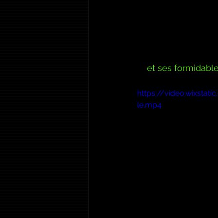
et ses formidabl
https://video.wixst
le.mp4