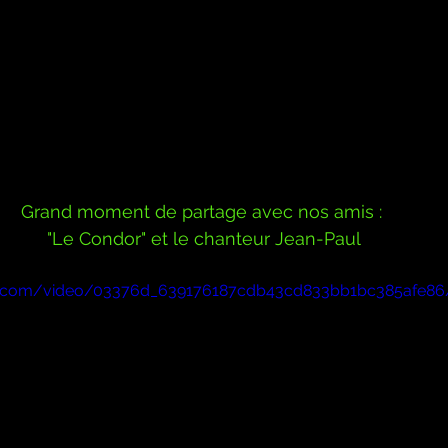
Grand moment de partage avec nos amis : 
"Le Condor" et le chanteur Jean-Paul
atic.com/video/03376d_639176187cdb43cd833bb1bc385afe8