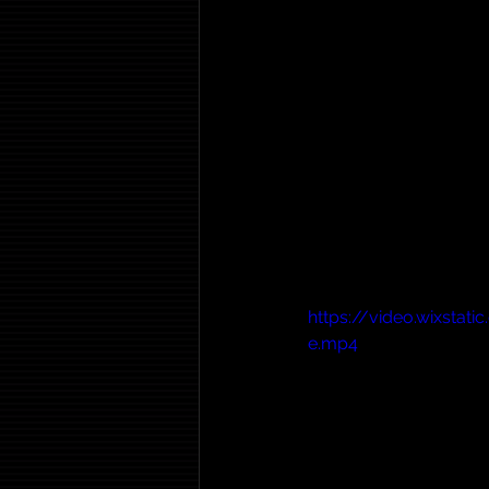
https://video.wixst
e.mp4