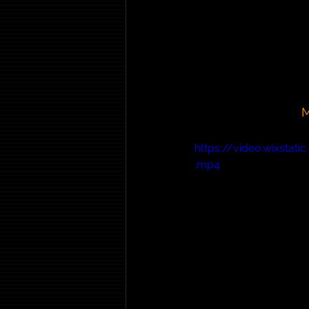
M
https://video.wixst
.mp4