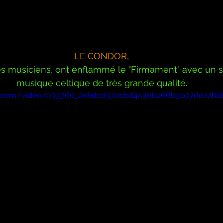
LE CONDOR,
es musiciens, ont enflammé le "Firmament" avec un s
musique celtique de très grande qualité.
atic.com/video/03376d_2e8dcd37ecb84c30b266b3b72de27b