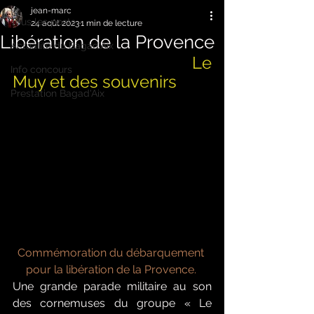
jean-marc
Tous les posts
24 août 2023
1 min de lecture
Libération de la Provence
Actualité du Bagad'Aix
 Le 
Info concours
Muy et des souvenirs
Prestation Bagad'Aix
Commémoration du débarquement 
pour la libération de la Provence. 
Une grande parade militaire au son 
des cornemuses du groupe « Le 