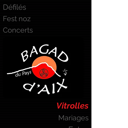
Défilés
Fest noz
Concerts
Vitrolles
Mariages