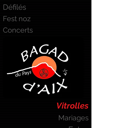
Défilés
Fest noz
Concerts
Vitrolles
Mariages