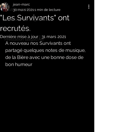
jean-marc
Tous les posts
30 mars 2021
1 min de lecture
"Les Survivants" ont
Actualité du Bagad'Aix
recrutés.
Info concours
Dernière mise à jour :
31 mars 2021
Prestation Bagad'Aix
A nouveau nos Survivants ont 
partagé quelques notes de musique, 
de la Bière avec une bonne dose de 
bon humeur