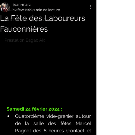
jean-marc
Tous les posts
12 févr. 2024
1 min de lecture
La Fête des Laboureurs
Actualité du Bagad'Aix
Fauconnières
Info concours
Prestation Bagad'Aix
Samedi 24 février 2024 :
Quatorzième vide-grenier autour 
de la salle des fêtes Marcel 
Pagnol dès 8 heures (contact et 