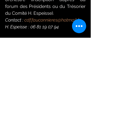
forum des Présidents ou du Trésorier 
du Comité H. Espeisse).
Contact : 
cdf.fauconnieres@hotmail.fr
H. Espeisse : 06 81 19 07 94
(20+) Facebook
  (Bagad du Pays d'Aix)
Prestation Bagad'Aix
Voir tout
Posts récents