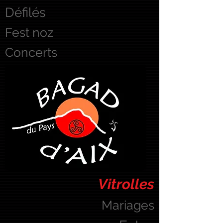
Défilés
Fest noz
Concerts
Vitrolles
Mariages