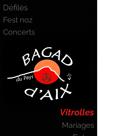
Défilés
Fest noz
Concerts
Vitrolles
Mariages