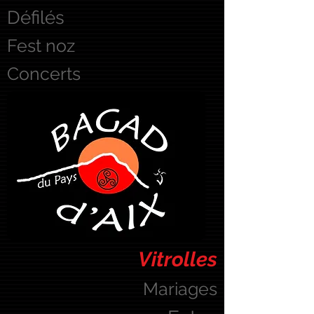
Défilés
Fest noz
Concerts
Vitrolles
Mariages