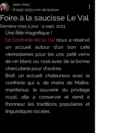
jean-marc
Tous les posts
8 sept. 2023
1 min de lecture
Foire à la saucisse Le Val
Actualité du Bagad'Aix
Dernière mise à jour :
9 sept. 2023
Info concours
Une fête magnifique ! 
Prestation Bagad'Aix
La Confrérie de Le Val
 nous a réservé 
un accueil autour d'un bon café 
viennoiseries pour les uns, petit verre 
de vin blanc ou rosé avec de la bonne 
charcuterie pour d'autres. 
Bref, un accueil chaleureux avec la 
confrérie qui a, de mains de Maître, 
maintenue, le souvenir du privilège 
royal, elle a conserver et remit à 
l’honneur les traditions populaires et 
linguistiques locales.