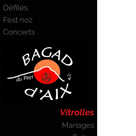
Défilés
Fest noz
Concerts
Vitrolles
Mariages