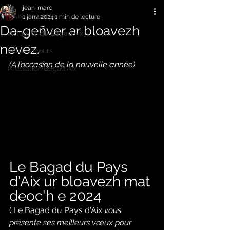
jean-marc
Tous les posts
1 janv. 2024
1 min de lecture
Da-geñver ar bloavezh
Actualité du Bagad'Aix
nevez.
Info concours
(A l’occasion de la nouvelle année)
Prestation Bagad'Aix
Le Bagad du Pays 
d'Aix ur bloavezh mat 
deoc'h e 2024 
( Le Bagad du Pays d'Aix 
vous 
présente ses meilleurs vœux pour 