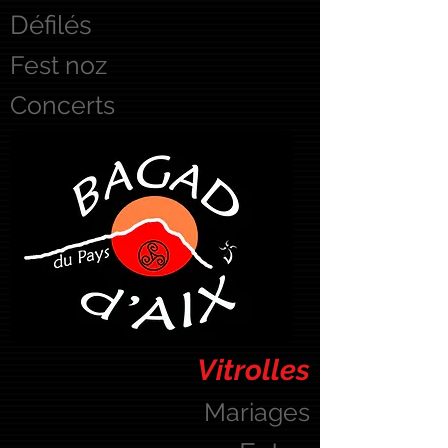
Défilés
Fest noz
Concerts
Vitrolles
Mariages