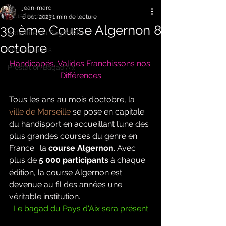
jean-marc
Tous les posts
6 oct. 2023
1 min de lecture
39 ème Course Algernon 8
Actualité du Bagad'Aix
octobre
Info concours
Handicapés, Valides Franchissons nos 
Prestation Bagad'Aix
Différences
Tous les ans au mois d’octobre, la 
ville de Marseille
 se pose en capitale 
du handisport en accueillant l’une des 
plus grandes courses du genre en 
France : la 
course Algernon
. Avec 
plus de 
5 000 participants 
à chaque 
édition, la course Algernon est 
devenue au fil des années une 
véritable institution.
Le bagad du Pays d'Aix sera présent