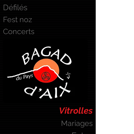
Défilés
Fest noz
Concerts
Vitrolles
Mariages